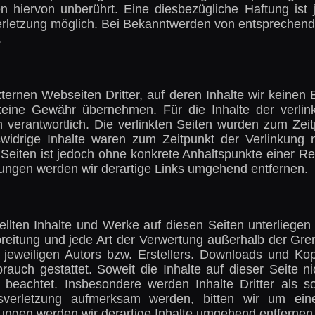
 hiervon unberührt. Eine diesbezügliche Haftung ist
erletzung möglich. Bei Bekanntwerden von entsprechen
.
ternen Webseiten Dritter, auf deren Inhalte wir keinen
eine Gewähr übernehmen. Für die Inhalte der verlinkt
n verantwortlich. Die verlinkten Seiten wurden zum Zei
swidrige Inhalte waren zum Zeitpunkt der Verlinkung 
en Seiten ist jedoch ohne konkrete Anhaltspunkte einer R
ngen werden wir derartige Links umgehend entfernen.
tellten Inhalte und Werke auf diesen Seiten unterlieg
rbreitung und jede Art der Verwertung außerhalb der G
 jeweiligen Autors bzw. Erstellers. Downloads und Kop
rauch gestattet. Soweit die Inhalte auf dieser Seite ni
 beachtet. Insbesondere werden Inhalte Dritter als s
tsverletzung aufmerksam werden, bitten wir um ein
ngen werden wir derartige Inhalte umgehend entfernen