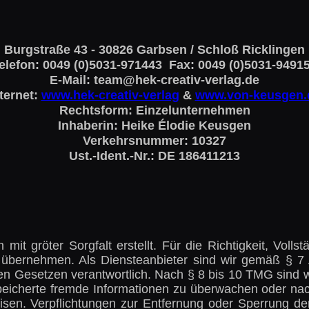
Burgstraße 43 - 30826 Garbsen / Schloß Ricklingen
elefon: 0049 (0)5031-971443 Fax: 0049 (0)5031-9491
E-Mail: team@hek-creativ-verlag.de
ternet:
www.hek-creativ-verlag
&
www.von-keusgen.
Rechtsform: Einzelunternehmen
Inhaberin: Heike Élodie Keusgen
Verkehrsnummer: 10327
Ust.-Ident.-Nr.: DE 186411213
it gröter Sorgfalt erstellt. Für die Richtigkeit, Vollst
übernehmen. Als Diensteanbieter sind wir gemäß § 7 
n Gesetzen verantwortlich. Nach § 8 bis 10 TMG sind wi
espeicherte fremde Informationen zu überwachen oder n
weisen. Verpflichtungen zur Entfernung oder Sperrung d